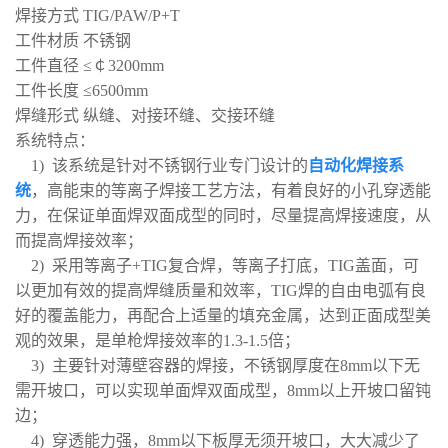
焊接方式 TIG/PAW/P+T
工件材质 不锈钢
工件直径 ≤￠3200mm
工件长度 ≤6500mm
焊缝形式 纵缝、对接环缝、交接环缝
系统特点：
1) 该系统是针对不锈钢行业专门设计的
自动化焊接系
统
，高能束的等离子焊接工艺方法，有着良好的小孔穿透能
力，在保证单面焊双面成型的同时，尽量提高焊接速度，从
而提高焊接效率；
2) 采用等离子+TIG复合焊，等离子打底，TIG盖面，可
以更加有效的提高焊缝质量和效率，TIG焊的自由电弧有良
好的覆盖能力，再配合上适量的填充金属，达到正面成型美
观的效果，是单枪焊接效率的1.3-1.5倍；
3) 主要针对薄壁容器的焊接，不锈钢厚度在8mm以下无
需开坡口，可以实现单面焊双面成型，8mm以上开坡口留钝
边；
4) 穿透能力强，8mm以下板厚无须开坡口，大大减少了