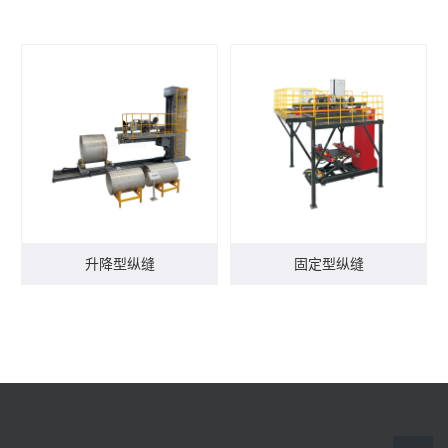
升降型纵缝
固定型纵缝