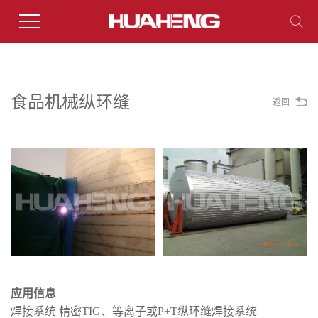
食品机械纵环缝
返回
应用信息
焊接系统 精密TIG、等离子或P+T纵环缝焊接系统